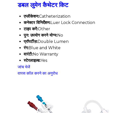
डबल लुमेन कैथेटर किट
एप्लीकेशन:
Catheterization
कनेक्टर विनिर्देशन:
Luer Lock Connection
टाइप करें:
Other
पुन: उपयोग करने योग्य:
No
प्रॉपर्टीज़:
Double Lumen
रंग:
Blue and White
वारंटी:
No Warranty
स्टेरलाइज़्ड:
Yes
जांच भेजें
वापस कॉल करने का अनुरोध