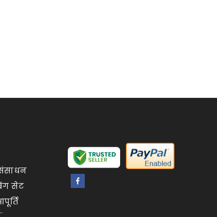
संसाधन
िंग सेट
ूर्ति